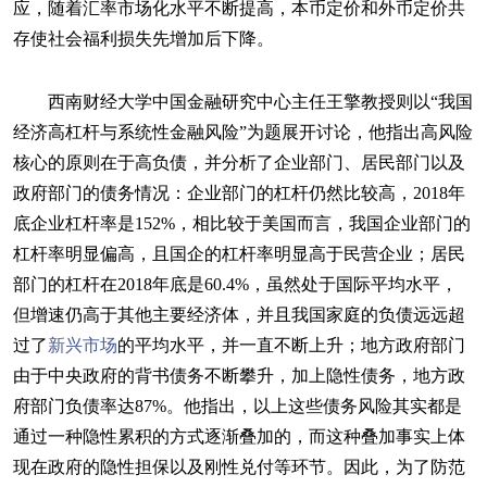
应，随着汇率市场化水平不断提高，本币定价和外币定价共
存使社会福利损失先增加后下降。
西南财经大学中国金融研究中心主任王擎教授则以“我国
经济高杠杆与系统性金融风险”为题展开讨论，他指出高风险
核心的原则在于高负债，并分析了企业部门、居民部门以及
政府部门的债务情况：企业部门的杠杆仍然比较高，2018年
底企业杠杆率是152%，相比较于美国而言，我国企业部门的
杠杆率明显偏高，且国企的杠杆率明显高于民营企业；居民
部门的杠杆在2018年底是60.4%，虽然处于国际平均水平，
但增速仍高于其他主要经济体，并且我国家庭的负债远远超
过了
新兴市场
的平均水平，并一直不断上升；地方政府部门
由于中央政府的背书债务不断攀升，加上隐性债务，地方政
府部门负债率达87%。他指出，以上这些债务风险其实都是
通过一种隐性累积的方式逐渐叠加的，而这种叠加事实上体
现在政府的隐性担保以及刚性兑付等环节。因此，为了防范